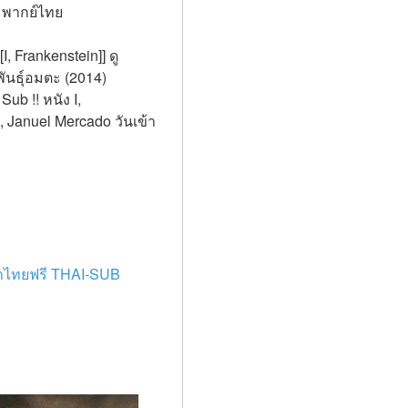
– พากย์ไทย
 Frankenstein]] ดู 
ันธุ์อมตะ (2014) 
b !! หนัง I, 
 Januel Mercado วันเข้า
าษาไทยฟรี THAI-SUB